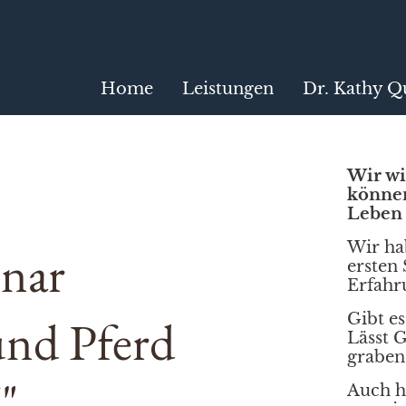
Home
Leistungen
Dr. Kathy Q
Wir wi
können
Leben 
Wir ha
nar
ersten
Erfahr
und Pferd
Gibt e
Lässt G
graben
I"
Auch h