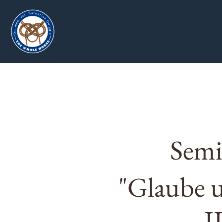
Semi
"Glaube 
I