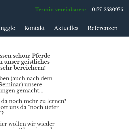
Termin vereinbaren:
0177-2580976
uiggle
Kontakt
Aktuelles
Referenzen
ssen schon: Pferde
 unser geistliches
sehr bereichern!
ben (auch nach dem
 Seminar) unsere
ungen gemacht...
s da noch mehr zu lernen?
ott uns da "noch tiefer
"?
ier wollen wir wieder