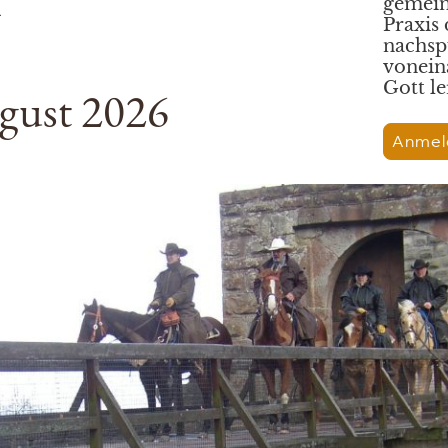
gemein
Praxis
nachsp
vonein
Gott le
ugust 2026
Anmel