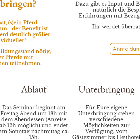
tbringen?
Dazu gibt es Input und 
natürlich die Bes
Erfahrungen mit Bezug 
t, (s)ein Pferd
Ihr werdet überras
un - der Benefit ist
erd deutlich größer
ividueller!
Anmeldung 
bildungsstand nötig,
r Pferde mit
nen teilnehmen.
Ablauf
Unterbringung
Das Seminar beginnt am
Für Eure eigene
Freitag Abend um 18h mit
Unterbringung stehen
dem Abendessen (Anreise
verschiedene
ab 16h möglich) und endet
Möglichkeiten zur
am Sonntag nachmittag ca.
Verfügung, vom
15h.
Gästezimmer bis Heuhote